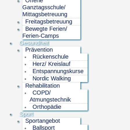
Offene
Ganztagsschule/
Mittagsbetreuung
Freitagsbetreuung
Bewegte Ferien/
Ferien-Camps
Gesundheit
Prävention
Rückenschule
Herz/ Kreislauf
Entspannungskurse
Nordic Walking
Rehabilitation
COPD/
Atmungstechnik
Orthopädie
Sport
Sportangebot
Ballsport