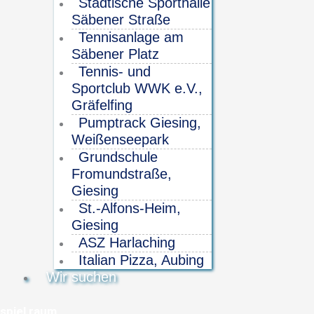
Städtische Sporthalle
Säbener Straße
Tennisanlage am
Säbener Platz
Tennis- und
Sportclub WWK e.V.,
Gräfelfing
Pumptrack Giesing,
Weißenseepark
Grundschule
Fromundstraße,
Giesing
St.-Alfons-Heim,
Giesing
ASZ Harlaching
Italian Pizza, Aubing
Wir suchen
spiel raum