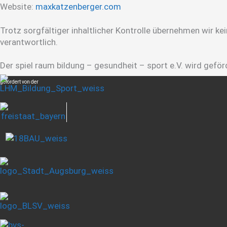
Website:
maxkatzenberger.com
Trotz sorgfältiger inhaltlicher Kontrolle übernehmen wir kein
verantwortlich.
Der spiel raum bildung – gesundheit – sport e.V. wird gefö
gefördert von der