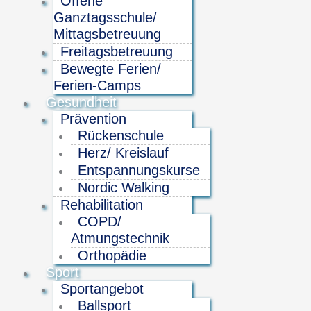
Offene
Ganztagsschule/
Mittagsbetreuung
Freitagsbetreuung
Bewegte Ferien/
Ferien-Camps
Gesundheit
Prävention
Rückenschule
Herz/ Kreislauf
Entspannungskurse
Nordic Walking
Rehabilitation
COPD/
Atmungstechnik
Orthopädie
Sport
Sportangebot
Ballsport