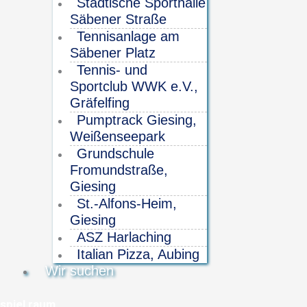
Städtische Sporthalle
Säbener Straße
Tennisanlage am
Säbener Platz
Tennis- und
Sportclub WWK e.V.,
Gräfelfing
Pumptrack Giesing,
Weißenseepark
Grundschule
Fromundstraße,
Giesing
St.-Alfons-Heim,
Giesing
ASZ Harlaching
Italian Pizza, Aubing
Wir suchen
spiel raum