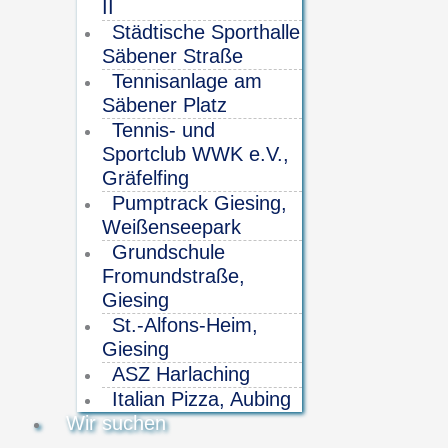
II
Städtische Sporthalle
Säbener Straße
Tennisanlage am
Säbener Platz
Tennis- und
Sportclub WWK e.V.,
Gräfelfing
Pumptrack Giesing,
Weißenseepark
Grundschule
Fromundstraße,
Giesing
St.-Alfons-Heim,
Giesing
ASZ Harlaching
Italian Pizza, Aubing
Wir suchen