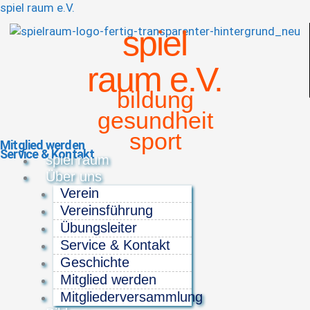
spiel raum e.V.
spiel
raum e.V.
bildung
gesundheit
sport
Mitglied werden
Service & Kontakt
Menü
spiel raum
Über uns
Verein
Vereinsführung
Übungsleiter
Service & Kontakt
Geschichte
Mitglied werden
Mitgliederversammlung