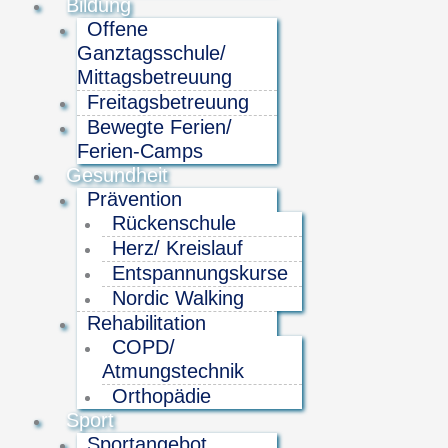
Bildung
Offene
Ganztagsschule/
Mittagsbetreuung
Freitagsbetreuung
Bewegte Ferien/
Ferien-Camps
Gesundheit
Prävention
Rückenschule
Herz/ Kreislauf
Entspannungskurse
Nordic Walking
Rehabilitation
COPD/
Atmungstechnik
Orthopädie
Sport
Sportangebot