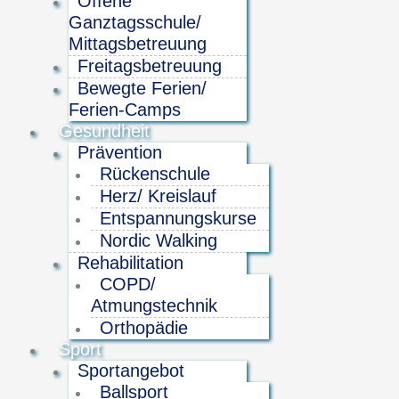
Offene
Ganztagsschule/
Mittagsbetreuung
Freitagsbetreuung
Bewegte Ferien/
Ferien-Camps
Gesundheit
Prävention
Rückenschule
Herz/ Kreislauf
Entspannungskurse
Nordic Walking
Rehabilitation
COPD/
Atmungstechnik
Orthopädie
Sport
Sportangebot
Ballsport