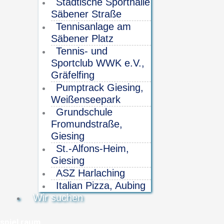
Städtische Sporthalle
Säbener Straße
Tennisanlage am
Säbener Platz
Tennis- und
Sportclub WWK e.V.,
Gräfelfing
Pumptrack Giesing,
Weißenseepark
Grundschule
Fromundstraße,
Giesing
St.-Alfons-Heim,
Giesing
ASZ Harlaching
Italian Pizza, Aubing
Wir suchen
spiel raum