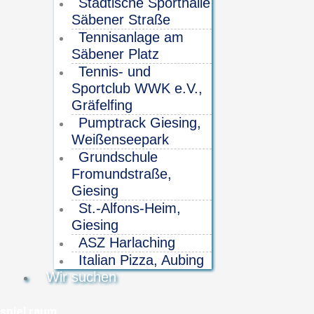
Städtische Sporthalle
Säbener Straße
Tennisanlage am
Säbener Platz
Tennis- und
Sportclub WWK e.V.,
Gräfelfing
Pumptrack Giesing,
Weißenseepark
Grundschule
Fromundstraße,
Giesing
St.-Alfons-Heim,
Giesing
ASZ Harlaching
Italian Pizza, Aubing
Wir suchen
spiel raum