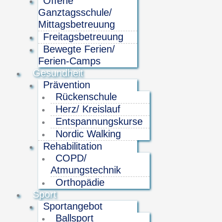
Offene
Ganztagsschule/
Mittagsbetreuung
Freitagsbetreuung
Bewegte Ferien/
Ferien-Camps
Gesundheit
Prävention
Rückenschule
Herz/ Kreislauf
Entspannungskurse
Nordic Walking
Rehabilitation
COPD/
Atmungstechnik
Orthopädie
Sport
Sportangebot
Ballsport