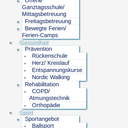
Offene
Ganztagsschule/
Mittagsbetreuung
Freitagsbetreuung
Bewegte Ferien/
Ferien-Camps
Gesundheit
Prävention
Rückenschule
Herz/ Kreislauf
Entspannungskurse
Nordic Walking
Rehabilitation
COPD/
Atmungstechnik
Orthopädie
Sport
Sportangebot
Ballsport