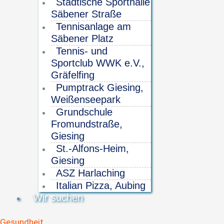
Städtische Sporthalle
Säbener Straße
Tennisanlage am
Säbener Platz
Tennis- und
Sportclub WWK e.V.,
Gräfelfing
Pumptrack Giesing,
Weißenseepark
Grundschule
Fromundstraße,
Giesing
St.-Alfons-Heim,
Giesing
ASZ Harlaching
Italian Pizza, Aubing
Wir suchen
Gesundheit