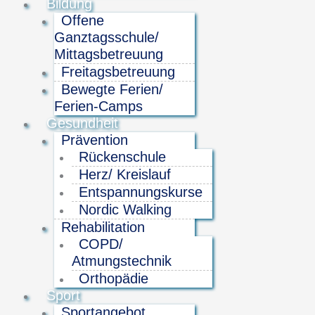
Bildung
Offene
Ganztagsschule/
Mittagsbetreuung
Freitagsbetreuung
Bewegte Ferien/
Ferien-Camps
Gesundheit
Prävention
Rückenschule
Herz/ Kreislauf
Entspannungskurse
Nordic Walking
Rehabilitation
COPD/
Atmungstechnik
Orthopädie
Sport
Sportangebot