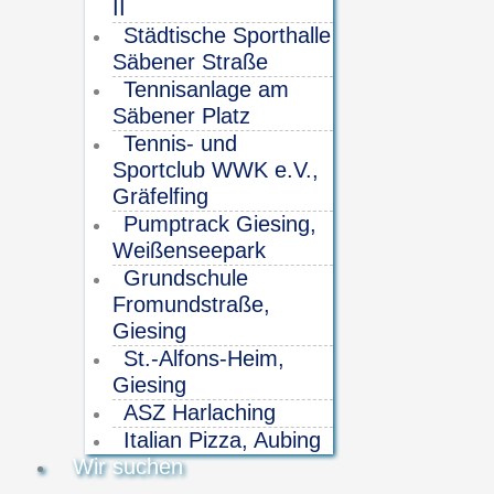
II
Städtische Sporthalle
Säbener Straße
Tennisanlage am
Säbener Platz
Tennis- und
Sportclub WWK e.V.,
Gräfelfing
Pumptrack Giesing,
Weißenseepark
Grundschule
Fromundstraße,
Giesing
St.-Alfons-Heim,
Giesing
ASZ Harlaching
Italian Pizza, Aubing
Wir suchen