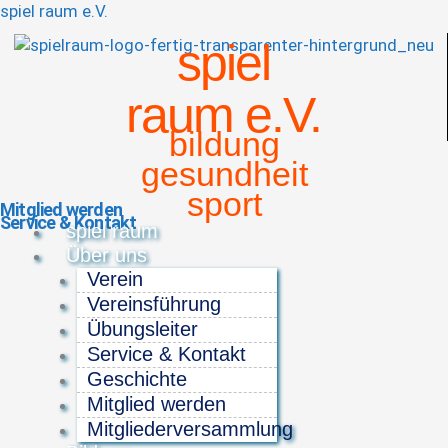
spiel raum e.V.
spiel
raum e.V.
bildung
gesundheit
sport
Mitglied werden
Service & Kontakt
Menü
spiel raum
Über uns
Verein
Vereinsführung
Übungsleiter
Service & Kontakt
Geschichte
Mitglied werden
Mitgliederversammlung