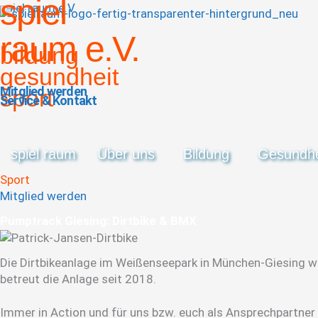
spiel
spiel raum e.V.
raum e.V.
bildung
gesundheit
Mitglied werden
sport
Service & Kontakt
spiel raum
Über uns
Bildung
Gesundhe
Sport
Mitglied werden
Pump­track ­Gie­sing: ­Dirt­bike & BMX
Die Dirtbikeanlage im Weißenseepark in München-Giesing wu
betreut die Anlage seit 2018.
Immer in Action und für uns bzw. euch als Ansprechpartner 