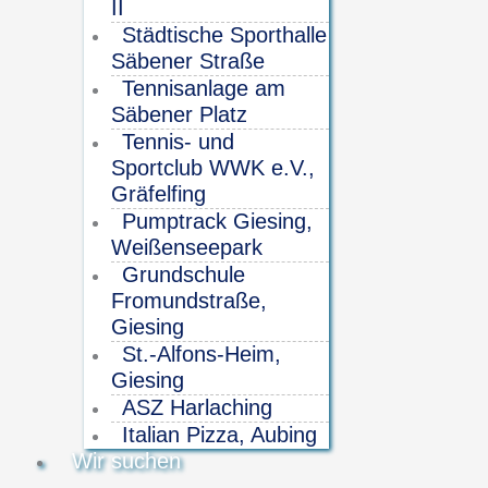
II
Städtische Sporthalle
Säbener Straße
Tennisanlage am
Säbener Platz
Tennis- und
Sportclub WWK e.V.,
Gräfelfing
Pumptrack Giesing,
Weißenseepark
Grundschule
Fromundstraße,
Giesing
St.-Alfons-Heim,
Giesing
ASZ Harlaching
Italian Pizza, Aubing
Wir suchen