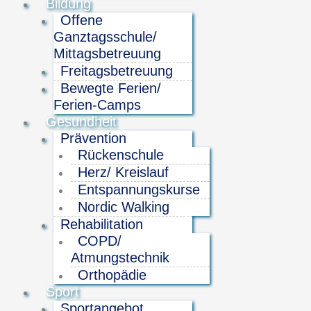
Bildung
Offene
Ganztagsschule/
Mittagsbetreuung
Freitagsbetreuung
Bewegte Ferien/
Ferien-Camps
Gesundheit
Prävention
Rückenschule
Herz/ Kreislauf
Entspannungskurse
Nordic Walking
Rehabilitation
COPD/
Atmungstechnik
Orthopädie
Sport
Sportangebot