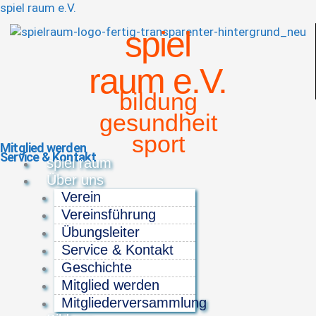
spiel raum e.V.
spiel
raum e.V.
bildung
gesundheit
sport
Mitglied werden
Service & Kontakt
Menü
spiel raum
Über uns
Verein
Vereinsführung
Übungsleiter
Service & Kontakt
Geschichte
Mitglied werden
Mitgliederversammlung