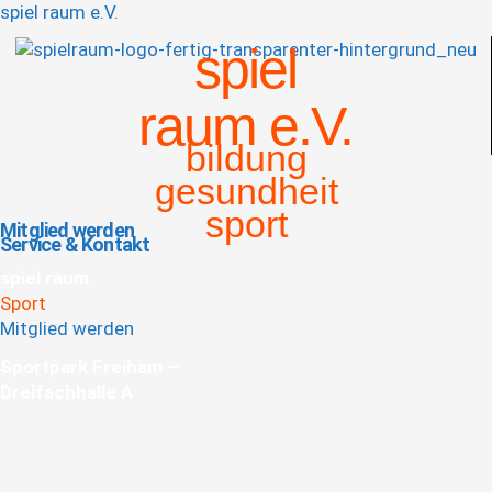
spiel raum e.V.
spiel
raum e.V.
bildung
gesundheit
sport
Mitglied werden
Service & Kontakt
Menü
spiel raum
Sport
Mitglied werden
Sportpark Freiham –
Dreifachhalle A