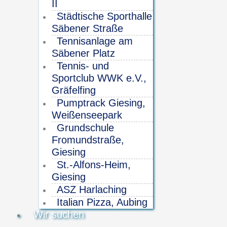
II
Städtische Sporthalle
Säbener Straße
Tennisanlage am
Säbener Platz
Tennis- und
Sportclub WWK e.V.,
Gräfelfing
Pumptrack Giesing,
Weißenseepark
Grundschule
Fromundstraße,
Giesing
St.-Alfons-Heim,
Giesing
ASZ Harlaching
Italian Pizza, Aubing
Wir suchen