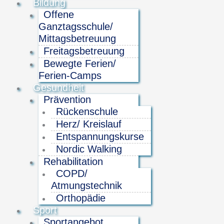
Bildung
Offene
Ganztagsschule/
Mittagsbetreuung
Freitagsbetreuung
Bewegte Ferien/
Ferien-Camps
Gesundheit
Prävention
Rückenschule
Herz/ Kreislauf
Entspannungskurse
Nordic Walking
Rehabilitation
COPD/
Atmungstechnik
Orthopädie
Sport
Sportangebot