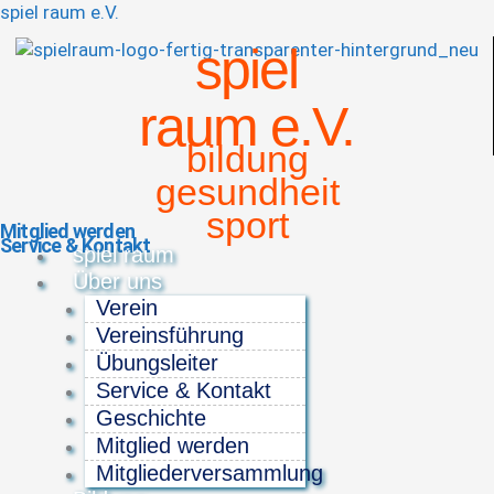
spiel raum e.V.
spiel
raum e.V.
bildung
gesundheit
sport
Mitglied werden
Service & Kontakt
Menü
spiel raum
Über uns
Verein
Vereinsführung
Übungsleiter
Service & Kontakt
Geschichte
Mitglied werden
Mitgliederversammlung