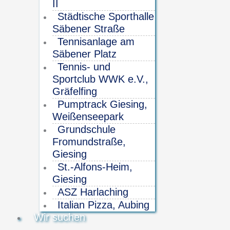
II
Städtische Sporthalle
Säbener Straße
Tennisanlage am
Säbener Platz
Tennis- und
Sportclub WWK e.V.,
Gräfelfing
Pumptrack Giesing,
Weißenseepark
Grundschule
Fromundstraße,
Giesing
St.-Alfons-Heim,
Giesing
ASZ Harlaching
Italian Pizza, Aubing
Wir suchen