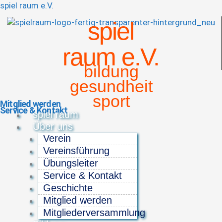
spiel raum e.V.
spiel
raum e.V.
bildung
gesundheit
sport
Mitglied werden
Service & Kontakt
Menü
spiel raum
Über uns
Verein
Vereinsführung
Übungsleiter
Service & Kontakt
Geschichte
Mitglied werden
Mitgliederversammlung