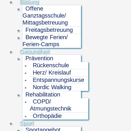
Bildung
Offene
Ganztagsschule/
Mittagsbetreuung
Freitagsbetreuung
Bewegte Ferien/
Ferien-Camps
Gesundheit
Prävention
Rückenschule
Herz/ Kreislauf
Entspannungskurse
Nordic Walking
Rehabilitation
COPD/
Atmungstechnik
Orthopädie
Sport
Sportangebot