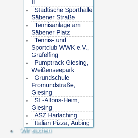
II
Städtische Sporthalle
Säbener Straße
Tennisanlage am
Säbener Platz
Tennis- und
Sportclub WWK e.V.,
Gräfelfing
Pumptrack Giesing,
Weißenseepark
Grundschule
Fromundstraße,
Giesing
St.-Alfons-Heim,
Giesing
ASZ Harlaching
Italian Pizza, Aubing
Wir suchen