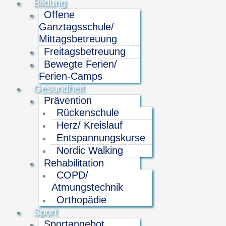
Bildung
Offene
Ganztagsschule/
Mittagsbetreuung
Freitagsbetreuung
Bewegte Ferien/
Ferien-Camps
Gesundheit
Prävention
Rückenschule
Herz/ Kreislauf
Entspannungskurse
Nordic Walking
Rehabilitation
COPD/
Atmungstechnik
Orthopädie
Sport
Sportangebot