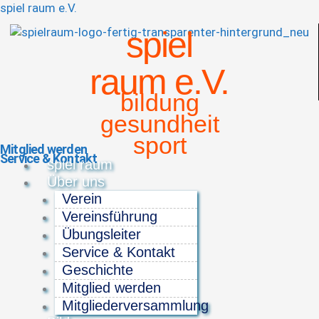
spiel raum e.V.
spiel
raum e.V.
bildung
gesundheit
sport
Mitglied werden
Service & Kontakt
Menü
spiel raum
Über uns
Verein
Vereinsführung
Übungsleiter
Service & Kontakt
Geschichte
Mitglied werden
Mitgliederversammlung