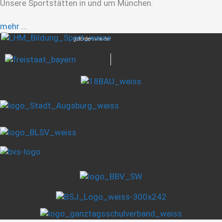
Unsere Sportstätten in und um München.
mehr ...
gefördert von der