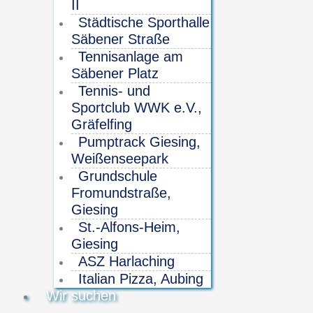
II
Städtische Sporthalle
Säbener Straße
Tennisanlage am
Säbener Platz
Tennis- und
Sportclub WWK e.V.,
Gräfelfing
Pumptrack Giesing,
Weißenseepark
Grundschule
Fromundstraße,
Giesing
St.-Alfons-Heim,
Giesing
ASZ Harlaching
Italian Pizza, Aubing
Wir suchen