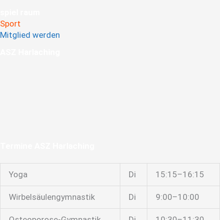
spiel raum
Sport
Mitglied werden
ASZ ­Harla­ching
Termine ASZ Harlaching
Yoga
Di
15:15–16:15
Wirbelsäulengymnastik
Di
9:00–10:00
Osteoporose-Gymnastik
Di
10:30–11:30