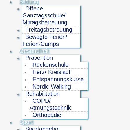
Bildung
Offene
Ganztagsschule/
Mittagsbetreuung
Freitagsbetreuung
Bewegte Ferien/
Ferien-Camps
Gesundheit
Prävention
Rückenschule
Herz/ Kreislauf
Entspannungskurse
Nordic Walking
Rehabilitation
COPD/
Atmungstechnik
Orthopädie
Sport
Sportangebot