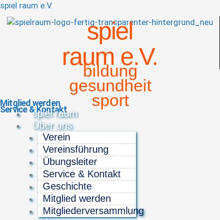
spiel raum e.V.
spiel
raum e.V.
bildung
gesundheit
sport
Mitglied werden
Service & Kontakt
Menü
spiel raum
Über uns
Verein
Vereinsführung
Übungsleiter
Service & Kontakt
Geschichte
Mitglied werden
Mitgliederversammlung