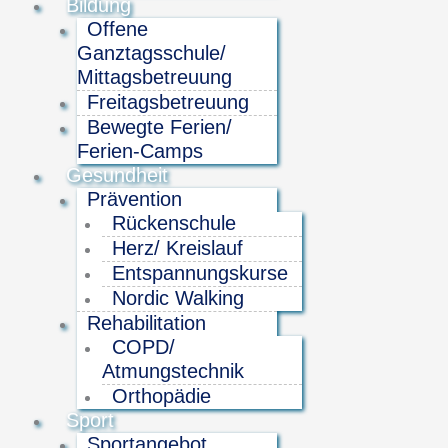
Bildung
Offene
Ganztagsschule/
Mittagsbetreuung
Freitagsbetreuung
Bewegte Ferien/
Ferien-Camps
Gesundheit
Prävention
Rückenschule
Herz/ Kreislauf
Entspannungskurse
Nordic Walking
Rehabilitation
COPD/
Atmungstechnik
Orthopädie
Sport
Sportangebot