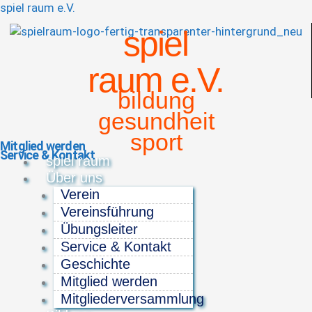
spiel raum e.V.
spiel
raum e.V.
bildung
gesundheit
sport
Mitglied werden
Service & Kontakt
Menü
spiel raum
Über uns
Verein
Vereinsführung
Übungsleiter
Service & Kontakt
Geschichte
Mitglied werden
Mitgliederversammlung