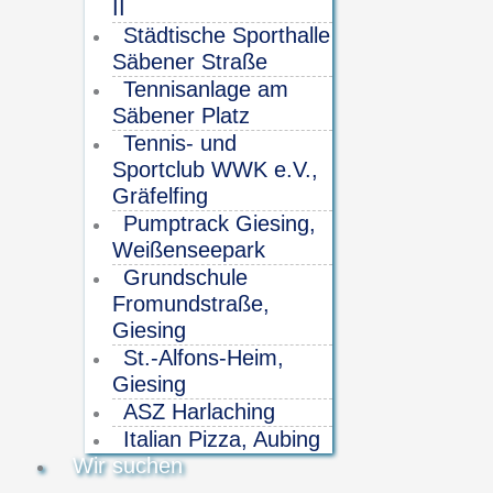
II
Städtische Sporthalle
Säbener Straße
Tennisanlage am
Säbener Platz
Tennis- und
Sportclub WWK e.V.,
Gräfelfing
Pumptrack Giesing,
Weißenseepark
Grundschule
Fromundstraße,
Giesing
St.-Alfons-Heim,
Giesing
ASZ Harlaching
Italian Pizza, Aubing
Wir suchen