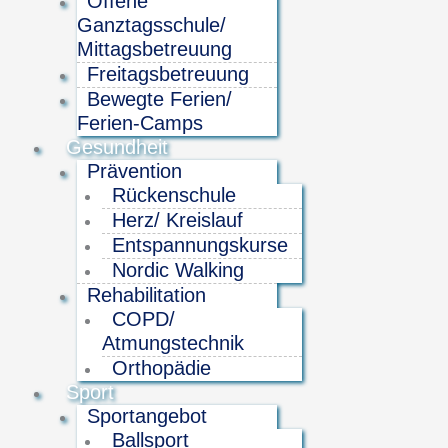
Offene
Ganztagsschule/
Mittagsbetreuung
Freitagsbetreuung
Bewegte Ferien/
Ferien-Camps
Gesundheit
Prävention
Rückenschule
Herz/ Kreislauf
Entspannungskurse
Nordic Walking
Rehabilitation
COPD/
Atmungstechnik
Orthopädie
Sport
Sportangebot
Ballsport