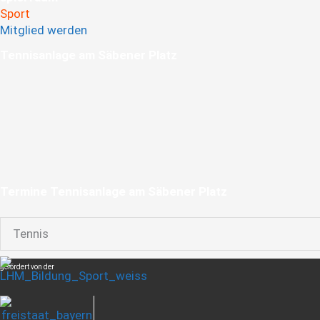
Sport
Mitglied werden
Tennis­anlage am Säbener ­Platz
Termine Tennisanlage am Säbener Platz
Tennis
gefördert von der