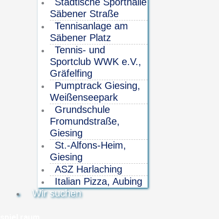
Städtische Sporthalle
Säbener Straße
Tennisanlage am
Säbener Platz
Tennis- und
Sportclub WWK e.V.,
Gräfelfing
Pumptrack Giesing,
Weißenseepark
Grundschule
Fromundstraße,
Giesing
St.-Alfons-Heim,
Giesing
ASZ Harlaching
Italian Pizza, Aubing
Wir suchen
spiel raum