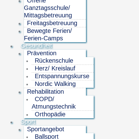
Offene
Ganztagsschule/
Mittagsbetreuung
Freitagsbetreuung
Bewegte Ferien/
Ferien-Camps
Gesundheit
Prävention
Rückenschule
Herz/ Kreislauf
Entspannungskurse
Nordic Walking
Rehabilitation
COPD/
Atmungstechnik
Orthopädie
Sport
Sportangebot
Ballsport