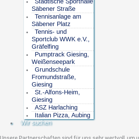
Städtische Sporthalle
Säbener Straße
Tennisanlage am
Säbener Platz
Tennis- und
Sportclub WWK e.V.,
Gräfelfing
Pumptrack Giesing,
Weißenseepark
Grundschule
Fromundstraße,
Giesing
St.-Alfons-Heim,
Giesing
ASZ Harlaching
Italian Pizza, Aubing
Wir suchen
Unsere Partnerschaften sind für uns sehr wertvoll, um u